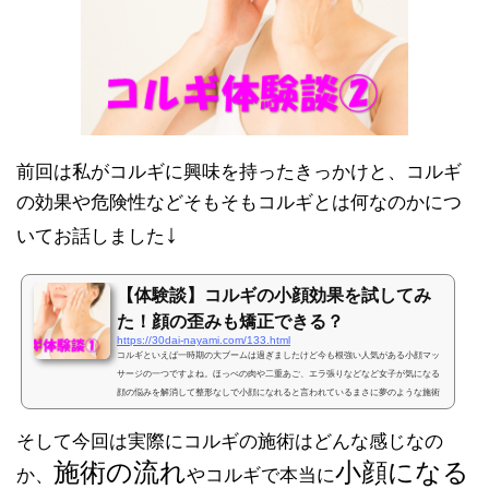
前回は私がコルギに興味を持ったきっかけと、コルギ
の効果や危険性などそもそもコルギとは何なのかにつ
↓
いてお話しました
【体験談】コルギの小顔効果を試してみ
た！顔の歪みも矯正できる？
https://30dai-nayami.com/133.html
コルギといえば一時期の大ブームは過ぎましたけど今も根強い人気がある小顔マッ
サージの一つですよね。ほっぺの肉や二重あご、エラ張りなどなど女子が気になる
顔の悩みを解消して整形なしで小顔になれると言われているまさに夢のような施術
です。が、コルギって一体どんなものなのかや、その施術の様子や効果の程がイマ
イチよくわからない・・・私も体験前はかなり調べました。そこで、私が実際にコ
そして今回は実際にコルギの施術はどんな感じなの
ルギを体験した時の様子や小顔効果について感想を含めて私のコルギ体験談を紹介
施術の流れ
小顔になる
します。顔の歪みの矯正でコルギをおすすめされるそもそ...
か、
やコルギで本当に