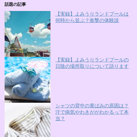
話題の記事
【実録】よみうりランドプールは
何時から並ぶ？衝撃の体験談
【実録】よみうりランドプールの
日陰の場所取りについて語ります
シャツの背中の黄ばみの原因は？
汗で病気やわきががわかるって本
当？