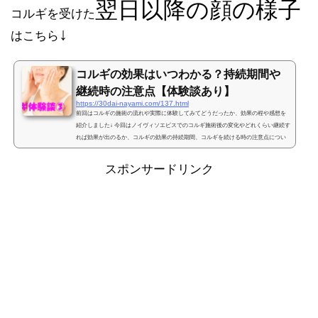
翌日以降の顔の様子
コルギを受けた
↓
はこちら
コルギの効果はいつわかる？持続期間や
継続時の注意点【体験談あり】
https://30dai-nayami.com/137.html
前回はコルギの施術の流れや実際に体験してみてどうだったか、効果の程や感想を
紹介しました↓ 今回はノイヴィソエビスでのコルギ施術後の変化やどれくらい継続す
れば効果が出のるか、コルギの効果の持続期間、コルギを続ける時の注意点につい
て私の体験談を紹介します。コルギの小顔効果はいつ現れる？施術が終わって恵比
寿のコルギサロンのノイビソ（プレティウム）を出る時は真っ赤になっていた私の
スポンサードリンク
顔もその日の夜には赤みがひいたので一安心。そしてコルギをした翌日は顔中がも
のすごい筋肉痛になってました。顔が筋肉痛ってめ滅多...