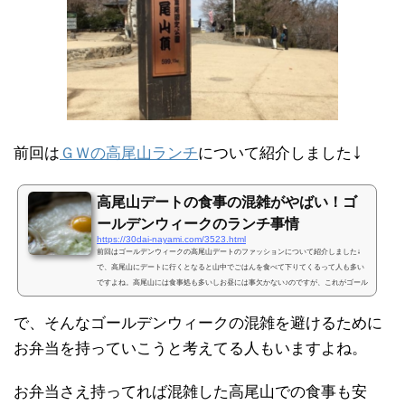
↓
前回は
ＧＷの高尾山ランチ
について紹介しました
高尾山デートの食事の混雑がやばい！ゴ
ールデンウィークのランチ事情
https://30dai-nayami.com/3523.html
前回はゴールデンウィークの高尾山デートのファッションについて紹介しました↓
で、高尾山にデートに行くとなると山中でごはんを食べて下りてくるって人も多い
ですよね。高尾山には食事処も多いしお昼には事欠かない♪のですが、これがゴール
デンウィークとなるとちょっと事情が変ってきます・・・そこで今回は高尾山のお
すすめランチやＧＷの混雑事情について紹介しますね。高尾山デートの食事処のお
で、そんなゴールデンウィークの混雑を避けるために
すすめは？高尾山は５９９ｍと低く登りやすい山で、東京都心からも１時間ほどで
お弁当を持っていこうと考えてる人もいますよね。
行ける人気の山登りスポット♪最近ではミシュランガイド...
お弁当さえ持ってれば混雑した高尾山での食事も安