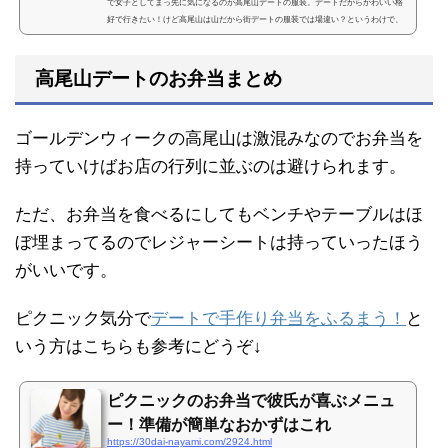
で女子としてまっ先に気になるのが高尾山デートの服装。デートだからかわいい格
好で行きたい！けど高尾山は山だから街デートの服装では場違い？というわけで、
私が高尾山に行った時の体験談を話しますね～ゴールデンウィークにデートで高尾
山に登る時の格好は？新緑の季節を向かえゴールデンウィークの連休ともなると老
いも若きもなんだか急に自然を感じたくなる不思議。そんなわけで、東京都心から
高尾山デートのお弁当まとめ
１時間足らずで行ける高尾山はＧＷのデートスポットとし...
ゴールデンウィークの高尾山は激混みなのでお弁当を
持っていけばお店の行列に並ぶのは避けられます。
ただ、お弁当を食べるにしてもベンチやテーブルはほ
ぼ埋まってるのでレジャーシートは持っていったほう
がいいです。
ピクニック気分で
デートで手作り弁当をふるまう！
と
いう方はこちらも参考にどうぞ↓
ピクニックのお弁当で彼氏が喜ぶメニュ
ー！準備が簡単なおかずはこれ
https://30dai-nayami.com/2924.html