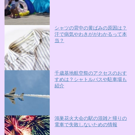
シャツの背中の黄ばみの原因は？
汗で病気やわきががわかるって本
当？
千歳基地航空祭のアクセスのおす
すめは？シャトルバスや駐車場も
紹介
鴻巣花火大会の駅の混雑と帰りの
電車で失敗しないための情報