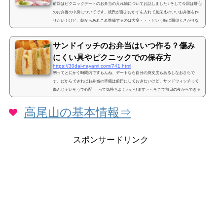
前回はピクニックデートのお弁当の入れ物についてお話しました↓ そして今回は肝心
のお弁当の中身についてです。彼氏が喜ぶおかずを入れて見栄えのいいお弁当を作
りたい！けど、朝からあれこれ準備するのは大変・・・という時に面倒くさがりな
私はこのメニューで乗り切ってました。ご参考にどうぞ。ピクニックのお弁当で彼
氏が喜ぶメニューは？初めての手作り弁当って何を作るか悩みますよね。何が食べ
サンドイッチのお弁当はいつ作る？傷み
たい？って彼氏に聞いても「まかせるよ～」とか言われたりして・・・頼むから好
みを言ってくれ！！と心の中で叫んだこともしばしば。...
にくい具やピクニックでの保存方
https://30dai-nayami.com/741.html
朝ってとにかく時間内ですもんね、デートなら自分の身支度もあるしなおさらで
す。だからできればお弁当の準備は前日にしておきたいけど、サンドウィッチって
傷んじゃいそうで心配･･･って気持ちよくわかります＞＜そこで前日の夜からできる
サンドイッチの下準備や傷みにくい具、ピクニックでの保存の仕方のポイントなん
かを紹介します。サンドイッチのお弁当はいつ作る？ピクニックデートのお弁当作
高尾山の基本情報⇒
りって実は大変ですよね。何が大変って朝の準備がほんと大変！ふだん通り洗顔し
たり朝ご飯食べたりしながらきれいにメイクして髪やって、...
スポンサードリンク