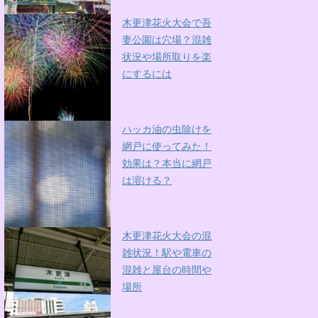
木更津花火大会で吾
妻公園は穴場？混雑
状況や場所取りを楽
にするには
ハッカ油の虫除けを
網戸に使ってみた！
効果は？本当に網戸
は溶ける？
木更津花火大会の混
雑状況！駅や電車の
混雑と屋台の時間や
場所