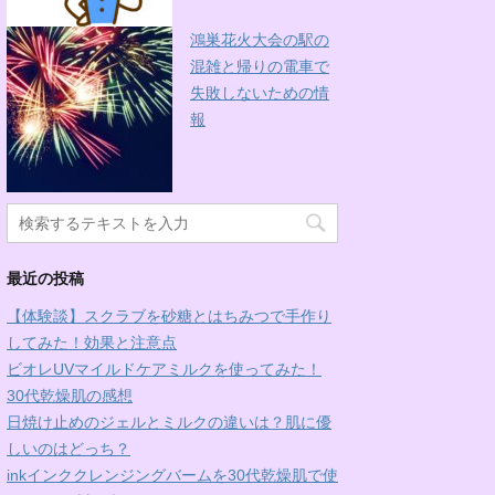
鴻巣花火大会の駅の
混雑と帰りの電車で
失敗しないための情
報
最近の投稿
【体験談】スクラブを砂糖とはちみつで手作り
してみた！効果と注意点
ビオレUVマイルドケアミルクを使ってみた！
30代乾燥肌の感想
日焼け止めのジェルとミルクの違いは？肌に優
しいのはどっち？
inkインククレンジングバームを30代乾燥肌で使