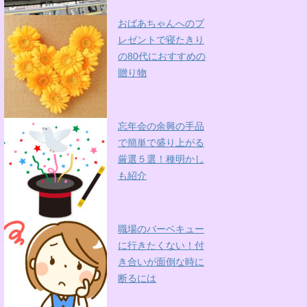
おばあちゃんへのプ
レゼントで寝たきり
の80代におすすめの
贈り物
忘年会の余興の手品
で簡単で盛り上がる
厳選５選！種明かし
も紹介
職場のバーベキュー
に行きたくない！付
き合いが面倒な時に
断るには