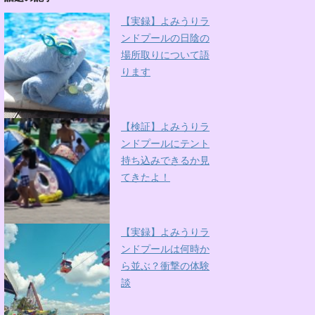
【実録】よみうりラ
ンドプールの日陰の
場所取りについて語
ります
【検証】よみうりラ
ンドプールにテント
持ち込みできるか見
てきたよ！
【実録】よみうりラ
ンドプールは何時か
ら並ぶ？衝撃の体験
談