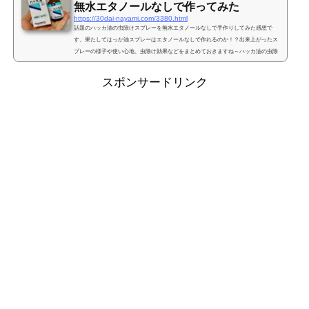
無水エタノールなしで作ってみた
https://30dai-nayami.com/3380.html
話題のハッカ油の虫除けスプレーを無水エタノールなしで手作りしてみた感想で
す。果たしてはっか油スプレーはエタノールなしで作れるのか！？出来上がったス
プレーの様子や使い心地、虫除け効果などをまとめておきますね～ハッカ油の虫除
けスプレーに無水エタノールは必要か？とにかく虫が嫌いな私。３月あたりから虫
への警戒が始まり、ゴールデンウィーク、梅雨、夏と今年も長い長い虫との戦いの
スポンサードリンク
季節がやってきました。とはいうものの、こう見えても一応女子なので、殺虫成分
がたんまりはいった虫除けを使いまくることにはそこそこ抵...