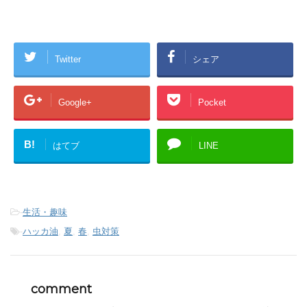
Twitter
シェア
Google+
Pocket
B!
はてブ
LINE
-
生活・趣味
-
ハッカ油
,
夏
,
春
,
虫対策
comment