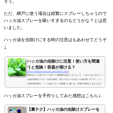
そう。
ただ、網戸に使う場合は頻繁にスプレーしちゃうので
ハッカ油スプレーを吸いすぎるのもどうかな？とは思
いました。
ハッカ油を虫除けにする時の注意はもあわせてどうぞ
↓
ハッカ油の虫除けに注意！使い方を間違
うと危険！容器が溶ける？
https://30dai-nayami.com/3402.html
前回ははっか油スプレーを作った体験談を紹介しました↓ で、これからはじめてハッ
カ油の虫除けスプレーを作る場合、気をつけたいのがはっか油の使い方です。ハッ
カ油の副作用や、ハッカ油スプレーの間違った使い方、容器の失敗などをまとめて
おきますね。ハッカ油の虫除けの注意点ハッカ油の虫除けスプレーはハッカのスー
ッとした独特の匂いを虫が嫌う、ということなのでとにかくハッカ油は香りが命！
↓
ハッカ油スプレーを手作りしてみた感想はこちら
で、実際にはっか油スプレーを手作りしてみるとわかるんですが、ハッカ油の原液
はかなり強烈な香り。なんだけど、スプレーにするとハ...
【裏テク】ハッカ油の虫除けスプレーを