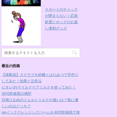
スカートのチャック
が閉まらない！応急
処置とホックのお直
し便利グッズ
最近の投稿
【体験談】スクラブを砂糖とはちみつで手作り
してみた！効果と注意点
ビオレUVマイルドケアミルクを使ってみた！
30代乾燥肌の感想
日焼け止めのジェルとミルクの違いは？肌に優
しいのはどっち？
inkインククレンジングバームを30代乾燥肌で使