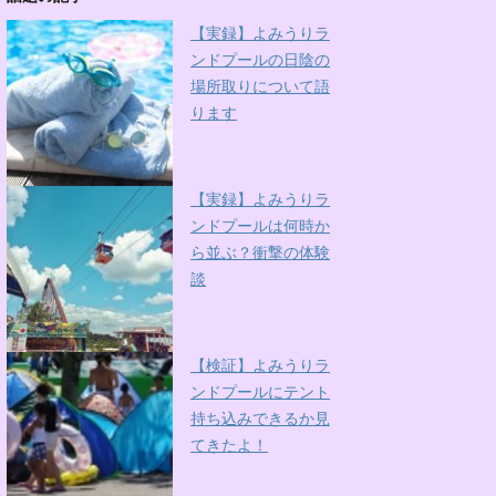
【実録】よみうりラ
ンドプールの日陰の
場所取りについて語
ります
【実録】よみうりラ
ンドプールは何時か
ら並ぶ？衝撃の体験
談
【検証】よみうりラ
ンドプールにテント
持ち込みできるか見
てきたよ！