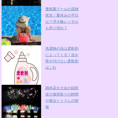
豊島園プールの混雑
状況！夏休みの平日
は？浮き輪レンタル
も売り切れ？
洗濯物の虫は柔軟剤
によってくる！虫を
寄せ付けない柔軟剤
はこれ
調布花火大会の稲田
堤の場所取りの時間
や屋台とトイレの情
報