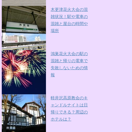
木更津花火大会の混
雑状況！駅や電車の
混雑と屋台の時間や
場所
鴻巣花火大会の駅の
混雑と帰りの電車で
失敗しないための情
報
軽井沢高原教会のキ
ャンドルナイトは日
帰りできる？周辺の
ホテルは？