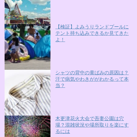
【検証】よみうりランドプールに
テント持ち込みできるか見てきた
よ！
シャツの背中の黄ばみの原因は？
汗で病気やわきががわかるって本
当？
木更津花火大会で吾妻公園は穴
場？混雑状況や場所取りを楽にす
るには