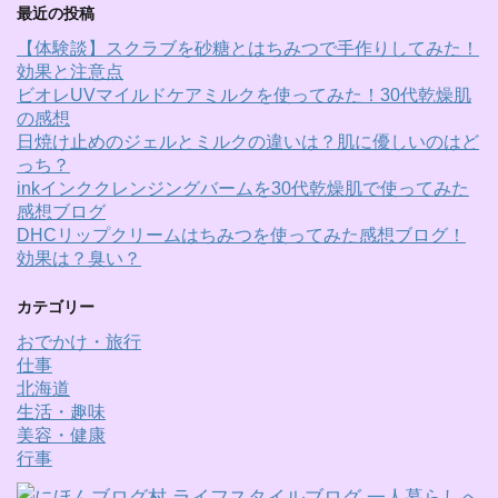
最近の投稿
【体験談】スクラブを砂糖とはちみつで手作りしてみた！
効果と注意点
ビオレUVマイルドケアミルクを使ってみた！30代乾燥肌
の感想
日焼け止めのジェルとミルクの違いは？肌に優しいのはど
っち？
inkインククレンジングバームを30代乾燥肌で使ってみた
感想ブログ
DHCリップクリームはちみつを使ってみた感想ブログ！
効果は？臭い？
カテゴリー
おでかけ・旅行
仕事
北海道
生活・趣味
美容・健康
行事