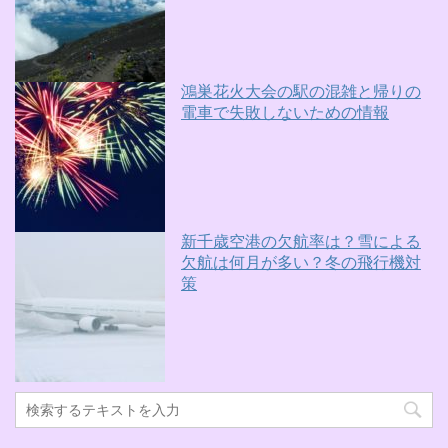
鴻巣花火大会の駅の混雑と帰りの
電車で失敗しないための情報
新千歳空港の欠航率は？雪による
欠航は何月が多い？冬の飛行機対
策