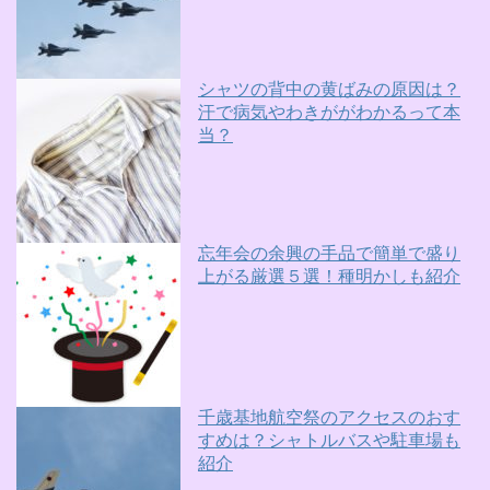
シャツの背中の黄ばみの原因は？
汗で病気やわきががわかるって本
当？
忘年会の余興の手品で簡単で盛り
上がる厳選５選！種明かしも紹介
千歳基地航空祭のアクセスのおす
すめは？シャトルバスや駐車場も
紹介