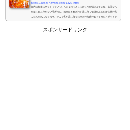
https://30dai-nayami.com/1323.html
都内の紅葉スポットっていろいろあるのでどこに行こうか悩みますよね。庭園なん
かはふだん行かない場所だし、遠出だとわざわざ見に行く価値があるのか紅葉の見
ごたえが気になったり。そこで私が見に行った東京の紅葉のおすすめのスポットを
デートやライトアップ、ハイキングなどどんな風に紅葉を楽しみたいのかシーン別
に選んでました♪東京の紅葉のおすすめで一度は行った方がいい絶景はここ！数ある
スポンサードリンク
東京の紅葉スポットの中で断トツで人気なのが神宮外苑の銀杏並木。確かに、神宮
のイチョウ並木はものすごーくきれいでした！銀杏なので...