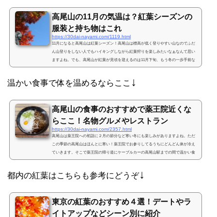
高尾山の11月の気温は？紅葉シーズンの
服装と持ち物はこれ
https://30dai-nayami.com/1119.html
11月になると高尾山は紅葉シーズン！高尾山は標高が低く登りやすい山なのでふだ
ん山登りをしない人でもハイキングしながら紅葉狩りを楽しみたいなぁなんて思い
ますよね。でも、高尾山が紅葉が見頃を迎えるのは11月下旬、もう冬の一歩手前な
ので気温や寒さも気になるところ。そこで11月の高尾山の気温と11月に登山する時
の服装や持ち物であるといいものをまとめておきますね。高尾山の11月の気温は？
↓
温かい食事で体を温めるならここ
高尾山は新宿から電車で1時間で行ける手軽な山ですが、八王子より奥の西東京で山
梨までもう少しというところにあります。ということは同...
高尾山の食事のおすすめで薬王院近くな
らここ！名物グルメやレストラン
https://30dai-nayami.com/2357.html
高尾山は薬王院への初詣に２月の節分など寒い冬にも楽しみがありますよね。ただ
この季節の高尾山はほんとに寒い！薬王院でお参りしてるうちにどんどん体が冷え
ていきます。そこで薬王院の帰り道にケーブルカーの高尾山駅までの間で温かい食
事でほっと一息つける食事処を紹介しますね。高尾山の食事のおすすめで薬王院近
くならここ！高尾山の食事処は数あれど、冬の高尾山で冷え切った体を今すぐにで
↓
都内の紅葉はこちらも参考にどうぞ
も温めたい！となると行けるお店は限られてきますよね。((;´д`))ガクブルそこでま
ず、薬王院からすぐのところにある食事処が権現茶屋で...
東京の紅葉のおすすめ４選！デートやラ
イトアップなどシーン別に紹介