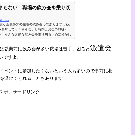
まらない！職場の飲み会を乗り切
63.html
度か全員参加の職場の飲み会ってありますよね。
･参加してもつまらないし時間とお金の無駄･･･
･･･そんな苦痛な飲み会を乗り切るために私がし
すね。会社の飲み会がつまらない！会社の飲み会
なくて苦痛なんでしょうね笑私は派遣や契約で働
派遣会
は就業前に飲み会が多い職場は苦手、困ると
の付き合いもガチガチに縛られてはいなかったの
断ってました。それでも忘年会や新年会、歓送迎
いですよ。
.
イベントに参加したくないという人も多いので事前に相
を避けてくれることもあります。
スポンサードリンク