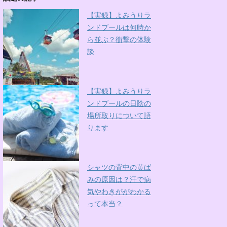
【実録】よみうりラ
ンドプールは何時か
ら並ぶ？衝撃の体験
談
【実録】よみうりラ
ンドプールの日陰の
場所取りについて語
ります
シャツの背中の黄ば
みの原因は？汗で病
気やわきががわかる
って本当？