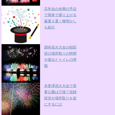
忘年会の余興の手品
で簡単で盛り上がる
厳選５選！種明かし
も紹介
調布花火大会の稲田
堤の場所取りの時間
や屋台とトイレの情
報
木更津花火大会で吾
妻公園は穴場？混雑
状況や場所取りを楽
にするには