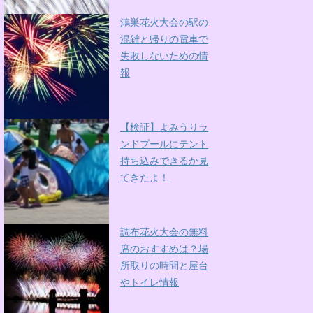
鴻巣花火大会の駅の
混雑と帰りの電車で
失敗しないための情
報
【検証】よみうりラ
ンドプールにテント
持ち込みできるか見
てきたよ！
調布花火大会の無料
席のおすすめは？場
所取りの時間と屋台
やトイレ情報