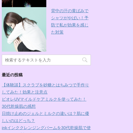
背中の汗の黄ばみで
シャツがやばい！予
防で私が効果を感じ
た対策
最近の投稿
【体験談】スクラブを砂糖とはちみつで手作り
してみた！効果と注意点
ビオレUVマイルドケアミルクを使ってみた！
30代乾燥肌の感想
日焼け止めのジェルとミルクの違いは？肌に優
しいのはどっち？
inkインククレンジングバームを30代乾燥肌で使