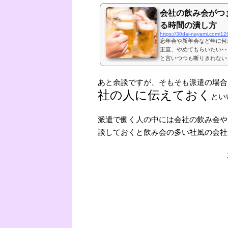
会社の飲み会がつ
る時間の潰し方
https://30dai-nayami.com/12
忘年会や新年会など年に何
正直、やめてもらいたい･･
と言いつつも断りきれない
てきたあれこれを紹介しま
ってなんであんなにつまら
あと余談ですが、そもそも派遣の場合
くことが多く上司や同僚と
社の人に伝えておく
でふだんの飲み会はいつも
とい
会など全員出席が当たり前..
派遣で働く人の中には会社の飲み会や
談しておくと飲み会の多い社風の会社