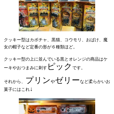
クッキー型はカボチャ、黒猫、コウモリ、おばけ、魔
女の帽子など定番の形が６種類ほど。
クッキー型の上に並んでいる黒とオレンジの商品はケ
ピック
ーキやおつまみに刺す
です。
プリン
ゼリー
それから、
や
など柔らかいお
↓
菓子にはこれ