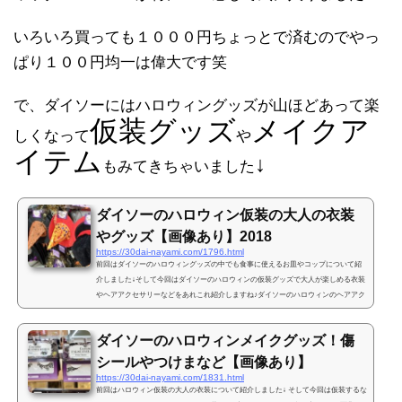
いろいろ買っても１０００円ちょっとで済むのでやっ
ぱり１００円均一は偉大です笑
で、ダイソーにはハロウィングッズが山ほどあって楽
仮装グッズ
メイクア
しくなって
や
イテム
↓
もみてきちゃいました
ダイソーのハロウィン仮装の大人の衣装
やグッズ【画像あり】2018
https://30dai-nayami.com/1796.html
前回はダイソーのハロウィングッズの中でも食事に使えるお皿やコップについて紹
介しました↓そして今回はダイソーのハロウィンの仮装グッズで大人が楽しめる衣装
やヘアアクセサリーなどをあれこれ紹介しますね♪ダイソーのハロウィンのヘアアク
セハロウィンパーティー用のお皿やコップを探しにダイソーに行ったんだけど、思
った以上にハロウィンの仮装グッズがたくさんあって気になって仕方がないｗもう
ダイソーのハロウィンメイクグッズ！傷
アラサーだし、仮装で渋谷とか全然興味ないんだけど･･･テンション上がってしま
う！！(*´д`*)ﾊｧﾊｧダイソーのハロウィンの仮装グッズの...
シールやつけまなど【画像あり】
https://30dai-nayami.com/1831.html
前回はハロウィン仮装の大人の衣装について紹介しました↓ そして今回は仮装するな