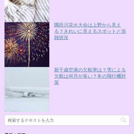
隅田川花火大会は上野から見え
る？きれいに見えるスポットと混
雑状況
新千歳空港の欠航率は？雪による
欠航は何月が多い？冬の飛行機対
策