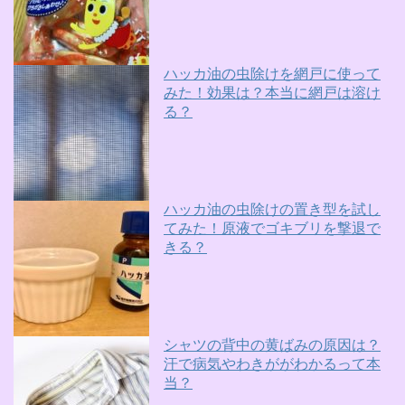
ハッカ油の虫除けを網戸に使って
みた！効果は？本当に網戸は溶け
る？
ハッカ油の虫除けの置き型を試し
てみた！原液でゴキブリを撃退で
きる？
シャツの背中の黄ばみの原因は？
汗で病気やわきががわかるって本
当？