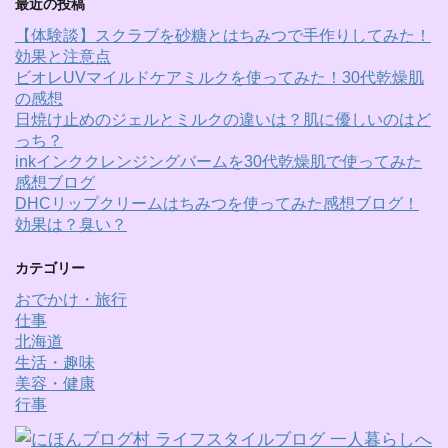
最近の投稿
【体験談】スクラブを砂糖とはちみつで手作りしてみた！
効果と注意点
ビオレUVマイルドケアミルクを使ってみた！30代乾燥肌
の感想
日焼け止めのジェルとミルクの違いは？肌に優しいのはど
っち？
inkインククレンジングバームを30代乾燥肌で使ってみた
感想ブログ
DHCリップクリームはちみつを使ってみた感想ブログ！
効果は？臭い？
カテゴリー
おでかけ・旅行
仕事
北海道
生活・趣味
美容・健康
行事