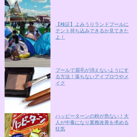
【検証】よみうりランドプールに
テント持ち込みできるか見てきた
よ！
プールで眉毛が消えないようにす
る方法！落ちないアイブロウやメ
イク
ハッピーターンの粉が危ない！大
人が中毒になり業務改善を求める
狂気