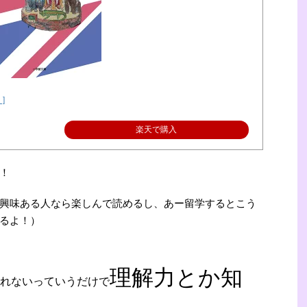
]
楽天で購入
！
興味ある人なら楽しんで読めるし、あー留学するとこう
るよ！）
理解力とか知
れないっていうだけで