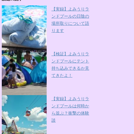
【実録】よみうりラ
ンドプールの日陰の
場所取りについて語
ります
【検証】よみうりラ
ンドプールにテント
持ち込みできるか見
てきたよ！
【実録】よみうりラ
ンドプールは何時か
ら並ぶ？衝撃の体験
談