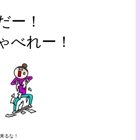
だー！
ゃべれー！
来るな！