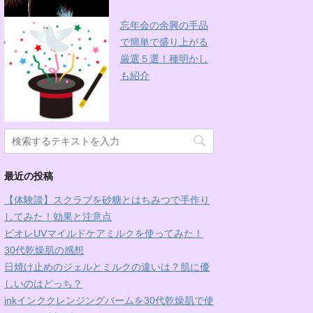
忘年会の余興の手品
で簡単で盛り上がる
厳選５選！種明かし
も紹介
最近の投稿
【体験談】スクラブを砂糖とはちみつで手作り
してみた！効果と注意点
ビオレUVマイルドケアミルクを使ってみた！
30代乾燥肌の感想
日焼け止めのジェルとミルクの違いは？肌に優
しいのはどっち？
inkインククレンジングバームを30代乾燥肌で使