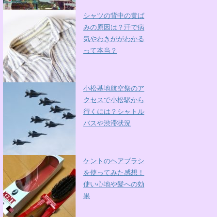
シャツの背中の黄ば
みの原因は？汗で病
気やわきががわかる
って本当？
小松基地航空祭のア
クセスで小松駅から
行くには？シャトル
バスや渋滞状況
ケントのヘアブラシ
を使ってみた感想！
使い心地や髪への効
果