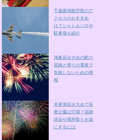
千歳基地航空祭のア
クセスのおすすめ
は？シャトルバスや
駐車場も紹介
鴻巣花火大会の駅の
混雑と帰りの電車で
失敗しないための情
報
木更津花火大会で吾
妻公園は穴場？混雑
状況や場所取りを楽
にするには