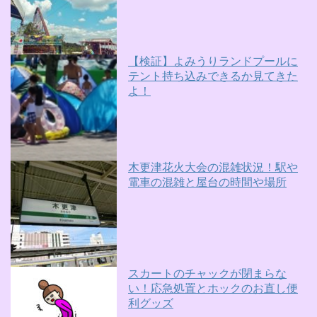
【検証】よみうりランドプールに
テント持ち込みできるか見てきた
よ！
木更津花火大会の混雑状況！駅や
電車の混雑と屋台の時間や場所
スカートのチャックが閉まらな
い！応急処置とホックのお直し便
利グッズ