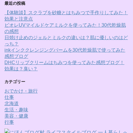
最近の投稿
【体験談】スクラブを砂糖とはちみつで手作りしてみた！
効果と注意点
ビオレUVマイルドケアミルクを使ってみた！30代乾燥肌
の感想
日焼け止めのジェルとミルクの違いは？肌に優しいのはど
っち？
inkインククレンジングバームを30代乾燥肌で使ってみた
感想ブログ
DHCリップクリームはちみつを使ってみた感想ブログ！
効果は？臭い？
カテゴリー
おでかけ・旅行
仕事
北海道
生活・趣味
美容・健康
行事