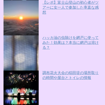
【レポ】富士山登山の初心者がツ
アーに女一人で参加した率直な感
想
ハッカ油の虫除けを網戸に使って
みた！効果は？本当に網戸は溶け
る？
調布花火大会の稲田堤の場所取り
の時間や屋台とトイレの情報