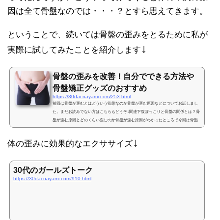
因は全て骨盤なのでは・・・？とすら思えてきます。
ということで、続いては骨盤の歪みをとるために私が
↓
実際に試してみたことを紹介します
骨盤の歪みを改善！自分でできる方法や
骨盤矯正グッズのおすすめ
https://30dai-nayami.com/253.html
前回は骨盤が歪むとはどういう状態なのか骨盤が歪む原因などについてお話しまし
た。まだお読みでない方はこちらもどうぞ↓関連下腹ぽっこりと骨盤の関係とは？骨
盤が歪む原因とどのくらい歪むのか骨盤が歪む原因がわかったところで今回は骨盤
の歪みを治す方法や自分でできる効果的な対策、骨盤矯正に使えるおすすめグッズ
などを紹介します。骨盤の歪みを改善する効果的な方法は？骨盤の歪みを本格的に
↓
体の歪みに効果的なエクササイズ
治療したいといとなると一番効果が期待できるのはやっぱり整体に通うことです。
骨の歪みは素人にはわかりにくいですし、その歪みは数ミ...
30代のガールズトーク
https://30dai-nayami.com/910.html