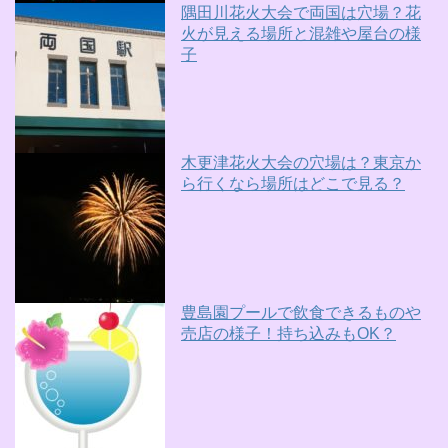
隅田川花火大会で両国は穴場？花
火が見える場所と混雑や屋台の様
子
木更津花火大会の穴場は？東京か
ら行くなら場所はどこで見る？
豊島園プールで飲食できるものや
売店の様子！持ち込みもOK？