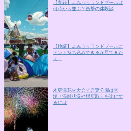
【実録】よみうりランドプールは
何時から並ぶ？衝撃の体験談
【検証】よみうりランドプールに
テント持ち込みできるか見てきた
よ！
木更津花火大会で吾妻公園は穴
場？混雑状況や場所取りを楽にす
るには