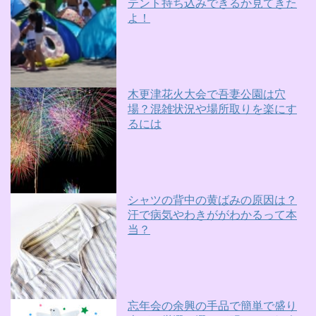
テント持ち込みできるか見てきた
よ！
木更津花火大会で吾妻公園は穴
場？混雑状況や場所取りを楽にす
るには
シャツの背中の黄ばみの原因は？
汗で病気やわきががわかるって本
当？
忘年会の余興の手品で簡単で盛り