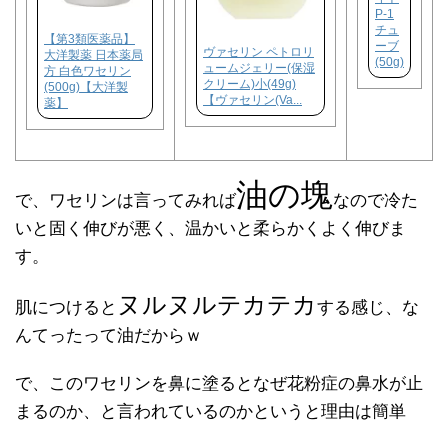
P-1
チュ
【第3類医薬品】
ーブ
ヴァセリン ペトロリ
大洋製薬 日本薬局
(50g)
ュームジェリー(保湿
方 白色ワセリン
クリーム)小(49g)
(500g)【大洋製
【ヴァセリン(Va...
薬】
油の塊
で、ワセリンは言ってみれば
なので冷た
いと固く伸びが悪く、温かいと柔らかくよく伸びま
す。
ヌルヌルテカテカ
肌につけると
する感じ、な
んてったって油だからｗ
で、このワセリンを鼻に塗るとなぜ花粉症の鼻水が止
まるのか、と言われているのかというと理由は簡単