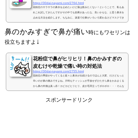
https://30dai-nayami.com/2764.html
花粉症のサラサラの鼻水を止めたいけど薬は飲みたくない！ということで、私もあ
れこれ試してきたんですがその中でも効果があったな、良いかもな、と思う鼻水を
止める方法を紹介します。ちなみに、派遣で仕事がいろいろ変わるけどマスクでき
ない職場も多かったので今回はマスクなしでやれる方法です。長期戦の方法と即鼻
水を止める対処法とあるので参考にどうぞ。花粉症の鼻水を止める薬以外の方法
鼻のかみすぎで鼻が痛い
時にもワセリンは
は？私はどうやらスギの花粉症のようで、２月～４月くらいの春先になると水道が
↓
崩壊したみたいにサラサラの水のような鼻水が止まらないん...
役立ちますよ
花粉症で鼻がヒリヒリ！鼻のかみすぎの
皮むけや乾燥で痛い時の対処法
https://30dai-nayami.com/2755.html
花粉症の季節がやってくると延々と鼻水が出続けるのでほんと大変、だけどもっと
辛いのが鼻の痛みですよね。片時もティッシュが手放せずひたすら鼻をかみまくる
から鼻の外側は真っ赤！カピカピヒリヒリ、皮が毛羽立ってボロボロ・・・そんな
鼻のかみすぎで鼻の外側が痛くてしょうがない時に私がやってる応急処置や対処法
です。花粉症で鼻がヒリヒリするのをなんとかしたい花粉症の季節がやってくると
スポンサードリンク
サラサラの水のような鼻水がとめどなく流れ続ける私。花粉症シーズンのはじめな
ら鼻をかんでも化粧崩れが目立たないメイクの仕方を心が...