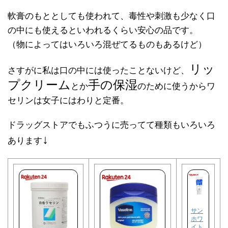
軟膏のもととしても使われて、毒性や刺激も少なく口
の中にも使えるといわれるくらい安心の品です。
（物によってはいろいろ混ぜてるものもあるけど）
リッ
さすがに私は口の中には使ったことないけど、
プクリーム
手の保湿
とか
のために使うからワ
セリンは女子にはわりと定番。
ドラッグストアでもふつうに売ってて種類もいろいろ
↓
あります
サン
ホワ
イト