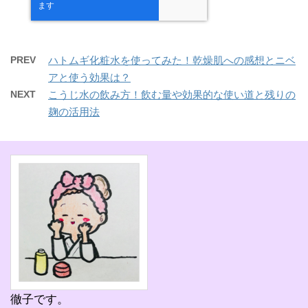
PREV
ハトムギ化粧水を使ってみた！乾燥肌への感想とニベ
アと使う効果は？
NEXT
こうじ水の飲み方！飲む量や効果的な使い道と残りの
麹の活用法
徹子です。