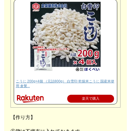
こうじ 200g×4個 （元詰800g） 白雪印 乾燥米こうじ 国産米使
用 倉繁...
楽天で購入
【作り方】