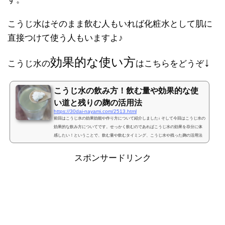
こうじ水はそのまま飲む人もいれば化粧水として肌に
直接つけて使う人もいますよ♪
効果的な使い方
↓
こうじ水の
はこちらをどうぞ
こうじ水の飲み方！飲む量や効果的な使
い道と残りの麹の活用法
https://30dai-nayami.com/2513.html
前回はこうじ水の効果効能や作り方について紹介しました↓ そして今回はこうじ水の
効果的な飲み方についてです。せっかく飲むのであればこうじ水の効果を存分に体
感したい！ということで、飲む量や飲むタイミング、こうじ水や残った麹の活用法
を紹介します。こうじ水の飲み方と飲む量こうじ水の効果的な使い方として一番最
初に上がるのはやっぱり飲むこうじ水ですよね。こうじ水を飲むことで体の中から
スポンサードリンク
美肌作りや腸内環境を整えるのに役立ちます。こうじ水を飲む量と、ここで気にな
るのがこうじ水を飲む量ですよね。健康にいいといわれ...