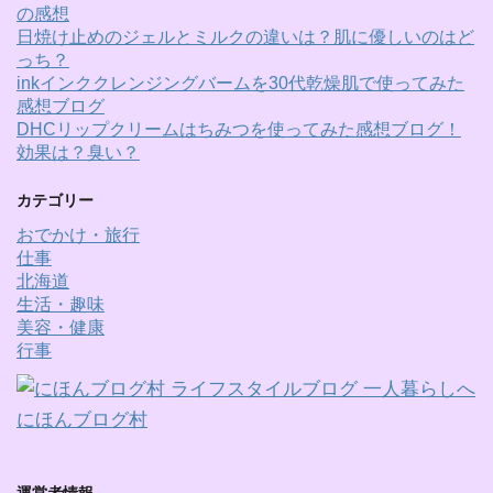
の感想
日焼け止めのジェルとミルクの違いは？肌に優しいのはど
っち？
inkインククレンジングバームを30代乾燥肌で使ってみた
感想ブログ
DHCリップクリームはちみつを使ってみた感想ブログ！
効果は？臭い？
カテゴリー
おでかけ・旅行
仕事
北海道
生活・趣味
美容・健康
行事
にほんブログ村
運営者情報