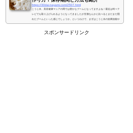
https://30dai-nayami.com/2507.html
こうじ水、美容健康マニアの間では密かなブームになってますよね！最近は時々テ
レビでも取り上げられるようになってきましたが甘酒なんかに比べるとまだまだ隠
れたブームといった感じでしょうか。というわけで、まずはこうじ水の効果効能や
簡単な作り方についてまとめておきますね♪麹水とは？蒸したお米にこうじ菌をつけ
ることでできる米こうじは日本酒づくりにはかかせない食品。ここ最近はテレビの
スポンサードリンク
情報番組のおかげで大ブームになったので塩こうじや甘酒など麹（こうじ）から作
られる食品は大人気ですよね。でも、こうじ水はまだそこ...