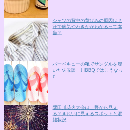
シャツの背中の黄ばみの原因は？
汗で病気やわきががわかるって本
当？
バーベキューの靴でサンダルを履
いた失敗談！川BBQではこうなっ
た
隅田川花火大会は上野から見え
る？きれいに見えるスポットと混
雑状況