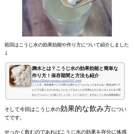
前回はこうじ水の効果効能や作り方について紹介しました
↓
麹水とは？こうじ水の効果効能と簡単な
作り方！保存期間と方法も紹介
https://30dai-nayami.com/2507.html
こうじ水、美容健康マニアの間では密かなブームになってますよね！最近は時々テ
レビでも取り上げられるようになってきましたが甘酒なんかに比べるとまだまだ隠
れたブームといった感じでしょうか。というわけで、まずはこうじ水の効果効能や
簡単な作り方についてまとめておきますね♪麹水とは？蒸したお米にこうじ菌をつけ
ることでできる米こうじは日本酒づくりにはかかせない食品。ここ最近はテレビの
効果的な飲み方
そして今回はこうじ水の
につい
情報番組のおかげで大ブームになったので塩こうじや甘酒など麹（こうじ）から作
られる食品は大人気ですよね。でも、こうじ水はまだそこ...
てです。
せっかく飲むのであればこうじ水の効果を存分に体感