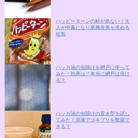
ハッピーターンの粉が危ない！大
人が中毒になり業務改善を求める
狂気
ハッカ油の虫除けを網戸に使って
みた！効果は？本当に網戸は溶け
る？
ハッカ油の虫除けの置き型を試し
てみた！原液でゴキブリを撃退で
きる？