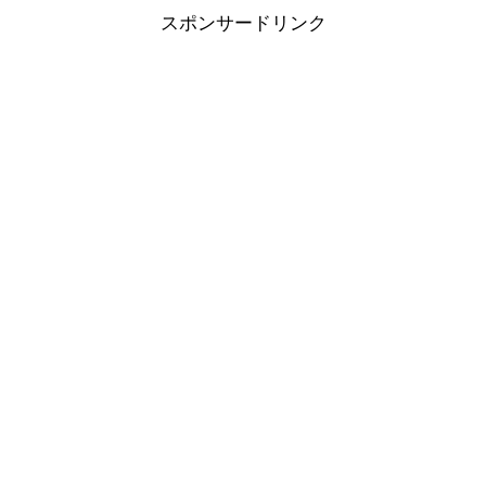
す。卒園式にコサージュは必要？年が開けて新年会がてら学生時代の友人たちとご
スポンサードリンク
飯にいった時のこと。独身の私をよそに友人たちは卒園式で何を着るか？という話
題で盛り上がっていた。友人たちに子どもが生まれて出産...