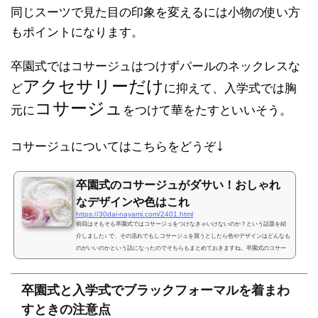
同じスーツで見た目の印象を変えるには小物の使い方
もポイントになります。
卒園式ではコサージュはつけずパールのネックレスな
アクセサリーだけ
ど
に抑えて、入学式では胸
コサージュ
元に
をつけて華をたすといいそう。
↓
コサージュについてはこちらをどうぞ
卒園式のコサージュがダサい！おしゃれ
なデザインや色はこれ
https://30dai-nayami.com/2401.html
前回はそもそも卒園式ではコサージュをつけなきゃいけないのか？という話題を紹
介しました↓ で、その流れでもしコサージュを買うとしたら色やデザインはどんなも
のがいいのかという話になったのでそちらもまとめておきますね。卒園式のコサー
ジュがダサい！さて、前回の話の流れで、もしコサージュを買うとしたらどんなコ
サージュを買えばいいのか？というのも話題になりました。コサージュってふだん
使うことはまずないし、コサージュを買う機会もないので選び方に迷う。しかも、
卒園式と入学式でブラックフォーマルを着まわ
やっぱりコサージュってダサいイメージしかない･･･(￣д...
すときの注意点