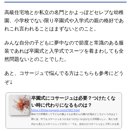
高級住宅地とか私立の名門とかよっぽどセレブな幼稚
園、小学校でない限り卒園式や入学式の親の格好であ
れこれ言われることはまずないとのこと。
みんな自分の子どもに夢中なので節度と常識のある服
装であれば卒園式と入学式でスーツを着まわしても全
然問題ないとのことでした。
あと、コサージュで悩んでる方はこちらも参考にどう
↓
ぞ
卒園式にコサージュは必要？つけたくな
い時に代わりになるものは？
https://30dai-nayami.com/2392.html
初めての卒園式って子どもの服よりもお母さんの服のが悩みどころというのはよく
聞く話。中でもコサージュをつけるかつけないかはかなり大問題らしい。私たち世
代から見たらコサージュってダサい･･･でも、自分だけコサージュなしで浮くのも気
まずい･･･というわけで、今回は友人ママたちのコサージュ事情について紹介しま