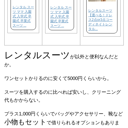
レンタル スー
レンタル スー
レンタルスーツ
ツ ママ 入園
ツ ママ 入園
【選べる！ドレ
式 入学式 卒
式 入学式 卒
ス2点or3点コー
園式 卒業式
園式 卒業式
ディネイトレン
スーツ ...
スーツ ...
タル...
レンタルスーツ
が以外と便利なんだと
か。
ワンセットかりるのに安くて
5000円
くらいから。
スーツを購入するのに比べれば安いし、クリーニング
代もかからない。
プラス1,000円くらいでバッグやアクセサリー、靴など
小物もセット
で借りられるオプションもありま