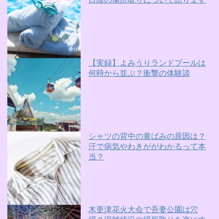
【実録】よみうりランドプールは
何時から並ぶ？衝撃の体験談
シャツの背中の黄ばみの原因は？
汗で病気やわきががわかるって本
当？
木更津花火大会で吾妻公園は穴