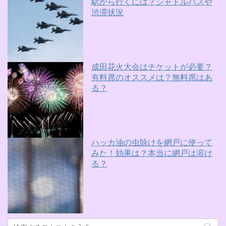
駅から行くには？シャトルバスや
渋滞状況
成田花火大会はチケットが必要？
有料席のオススメは？無料席はあ
る？
ハッカ油の虫除けを網戸に使って
みた！効果は？本当に網戸は溶け
る？