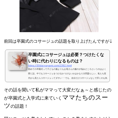
↓
前回は卒園式のコサージュの話題を取り上げたんですが
卒園式にコサージュは必要？つけたくな
い時に代わりになるものは？
https://30dai-nayami.com/2392.html
初めての卒園式って子どもの服よりもお母さんの服のが悩みどころというのはよく
聞く話。中でもコサージュをつけるかつけないかはかなり大問題らしい。私たち世
代から見たらコサージュってダサい･･･でも、自分だけコサージュなしで浮くのも気
まずい･･･というわけで、今回は友人ママたちのコサージュ事情について紹介しま
す。卒園式にコサージュは必要？年が開けて新年会がてら学生時代の友人たちとご
その話を聞いて私がママって大変だなぁ～と感じたの
飯にいった時のこと。独身の私をよそに友人たちは卒園式で何を着るか？という話
ママたちのスー
題で盛り上がっていた。友人たちに子どもが生まれて出産...
が卒園式と入学式に来ていく
ツ
の話題！