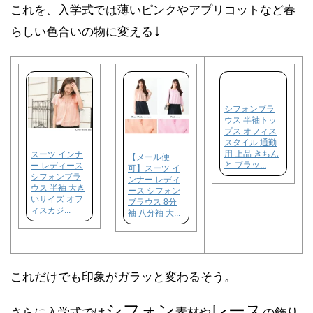
これを、入学式では薄いピンクやアプリコットなど春
↓
らしい色合いの物に変える
シフォンブラ
ウス 半袖トッ
プス オフィス
スタイル 通勤
用 上品 きちん
スーツ インナ
【メール便
と ブラッ...
ー レディース
可】スーツ イ
シフォンブラ
ンナー レディ
ウス 半袖 大き
ース シフォン
いサイズ オフ
ブラウス 8分
ィスカジ...
袖 八分袖 大...
これだけでも印象がガラッと変わるそう。
シフォン
レース
さらに入学式では
素材や
の飾り