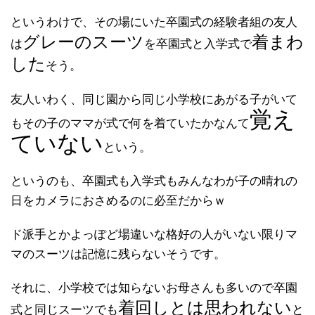
というわけで、その場にいた卒園式の経験者組の友人
グレーのスーツ
着まわ
は
を卒園式と入学式で
した
そう。
友人いわく、同じ園から同じ小学校にあがる子がいて
覚え
もその子のママが式で何を着ていたかなんて
ていない
という。
というのも、卒園式も入学式もみんなわが子の晴れの
日をカメラにおさめるのに必至だからｗ
ド派手とかよっぽど場違いな格好の人がいない限りマ
マのスーツは記憶に残らないそうです。
それに、小学校では知らないお母さんも多いので卒園
着回しとは思われない
式と同じスーツでも
と