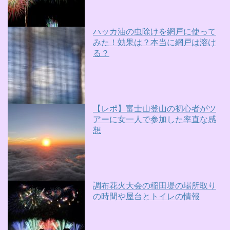
ハッカ油の虫除けを網戸に使って
みた！効果は？本当に網戸は溶け
る？
【レポ】富士山登山の初心者がツ
アーに女一人で参加した率直な感
想
調布花火大会の稲田堤の場所取り
の時間や屋台とトイレの情報