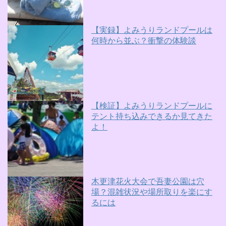
【実録】よみうりランドプールは
何時から並ぶ？衝撃の体験談
【検証】よみうりランドプールに
テント持ち込みできるか見てきた
よ！
木更津花火大会で吾妻公園は穴
場？混雑状況や場所取りを楽にす
るには