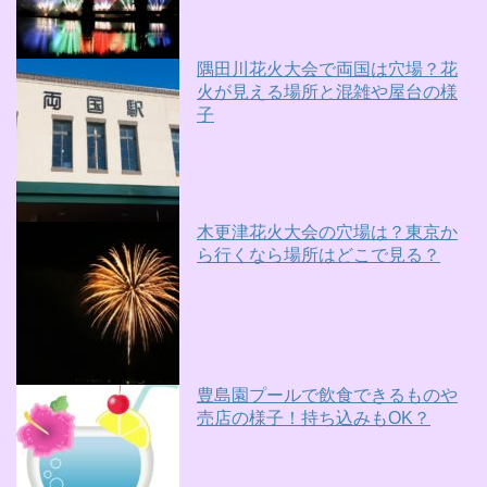
隅田川花火大会で両国は穴場？花
火が見える場所と混雑や屋台の様
子
木更津花火大会の穴場は？東京か
ら行くなら場所はどこで見る？
豊島園プールで飲食できるものや
売店の様子！持ち込みもOK？