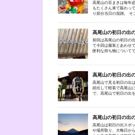
高尾山の豆まきは毎年必
もたくさん来て賑わっ
り節分当日の混雑。 そこ
高尾山の初日の出
前回は高尾山の初日の出
て今回は服装とあわせ
便利な持ち物についてです
高尾山の初日の出
高尾山で見る初日の出は
続出して軽装で高尾山に
で、高尾山で初日の出を見
高尾山の初日の出
高尾山は初日の出スポッ
や場所取り、大晦日から