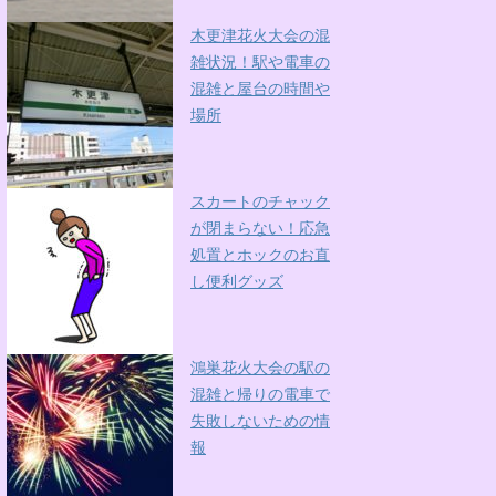
木更津花火大会の混
雑状況！駅や電車の
混雑と屋台の時間や
場所
スカートのチャック
が閉まらない！応急
処置とホックのお直
し便利グッズ
鴻巣花火大会の駅の
混雑と帰りの電車で
失敗しないための情
報