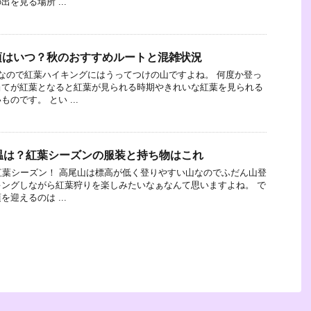
を見る場所 ...
頃はいつ？秋のおすすめルートと混雑状況
なので紅葉ハイキングにはうってつけの山ですよね。 何度か登っ
当てが紅葉となると紅葉が見られる時期やきれいな紅葉を見られる
のです。 とい ...
温は？紅葉シーズンの服装と持ち物はこれ
紅葉シーズン！ 高尾山は標高が低く登りやすい山なのでふだん山登
ングしながら紅葉狩りを楽しみたいなぁなんて思いますよね。 で
迎えるのは ...