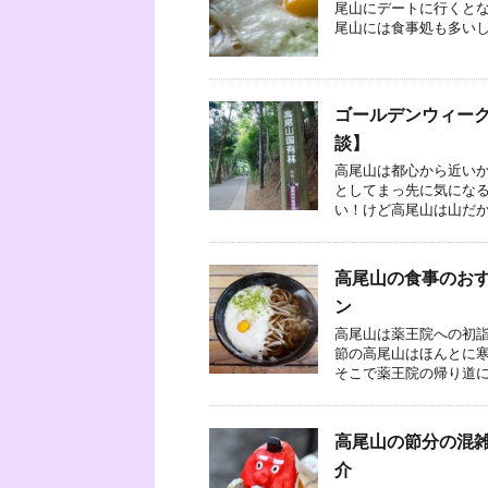
尾山にデートに行くとな
尾山には食事処も多いしお
ゴールデンウィー
談】
高尾山は都心から近いか
としてまっ先に気になる
い！けど高尾山は山だから
高尾山の食事のお
ン
高尾山は薬王院への初詣
節の高尾山はほんとに寒
そこで薬王院の帰り道にケ
高尾山の節分の混
介