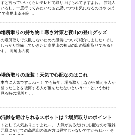
ずと言っていいくらいテレビで取り上げられてますよね。 芸能人
ているし、一度行ってみたいなぁと思いつつも気になるのはやっぱ
で高尾山薬王院 ...
の場所取りの持ち物！寒さ対策と夜山の登山グッズ
の場所取りで失敗しないための服装について紹介しました↓ そし
てしっかり準備していきたい高尾山の初日の出の場所取りであると
。 高尾山の初 ...
の場所取りの服装！天気で心配なのはこれ
本当に人気ですよね～！ でも毎年、場所取りしながら凍える人が
登ったことを後悔する人が後をたたないという･･･ というわけ
る時の場所と ...
の混雑を避けられるスポットは？場所取りのポイント
トとして人気ありますよね～。 人気があるだけに心配なのが混雑
元旦にかけての高尾山の混み方は尋常じゃないですからね･･･ そ