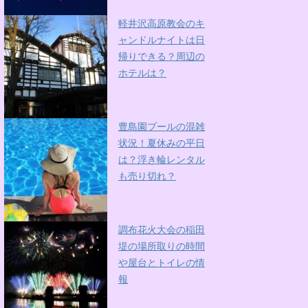
軽井沢高原教会のキ
ャンドルナイトは日
帰りできる？周辺の
ホテルは？
豊島園プールの混雑
状況！夏休みの平日
は？浮き輪レンタル
も売り切れ？
調布花火大会の稲田
堤の場所取りの時間
や屋台とトイレの情
報