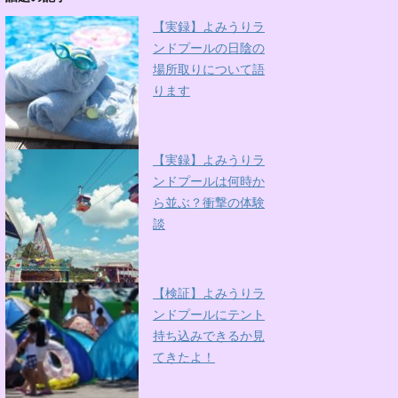
【実録】よみうりラ
ンドプールの日陰の
場所取りについて語
ります
【実録】よみうりラ
ンドプールは何時か
ら並ぶ？衝撃の体験
談
【検証】よみうりラ
ンドプールにテント
持ち込みできるか見
てきたよ！