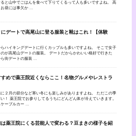
ると山中でごはんを食べて下りてくるって人も多いですよね。 高
昼には事欠か ...
クにデートで高尾山に登る服装と靴はこれ！【体験
らハイキングデートに行くカップルも多いですよね。 そこで女子
のが高尾山デートの服装。 デートだからかわいい格好で行きた
街デートの服装 ...
すすめで薬王院近くならここ！名物グルメやレストラ
に２月の節分など寒い冬にも楽しみがありますよね。 ただこの季
い！ 薬王院でお参りしてるうちにどんどん体が冷えていきます。
ーブルカー ...
雑は薬王院にくる芸能人で変わる？豆まきの様子を紹