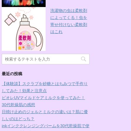
洗濯物の虫は柔軟剤
によってくる！虫を
寄せ付けない柔軟剤
はこれ
最近の投稿
【体験談】スクラブを砂糖とはちみつで手作り
してみた！効果と注意点
ビオレUVマイルドケアミルクを使ってみた！
30代乾燥肌の感想
日焼け止めのジェルとミルクの違いは？肌に優
しいのはどっち？
inkインククレンジングバームを30代乾燥肌で使